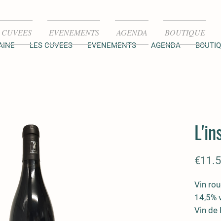
 CUVEES
EVENEMENTS
AGENDA
BOUTIQUE
AINE
LES CUVEES
EVENEMENTS
AGENDA
BOUTI
L'in
€11.
Vin ro
14,5% v
Vin de 