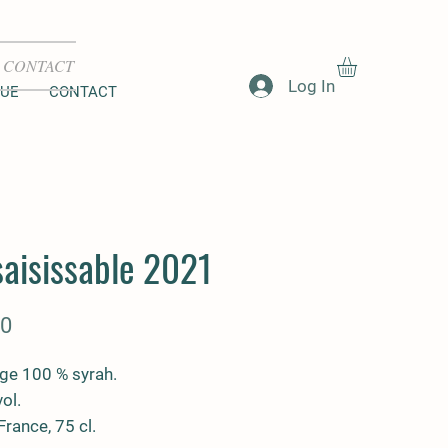
CONTACT
Log In
QUE
CONTACT
saisissable 2021
Price
50
uge 100 % syrah.
ol.
France, 75 cl.