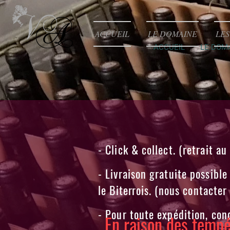
ACCUEIL
LE DOMAINE
LES
ACCUEIL
LE DOM
- Click & collect. (retrait a
- Livraison gratuite possible
le
Biterrois
. (nous contacte
- Pour toute expédition, con
En raison des tempé