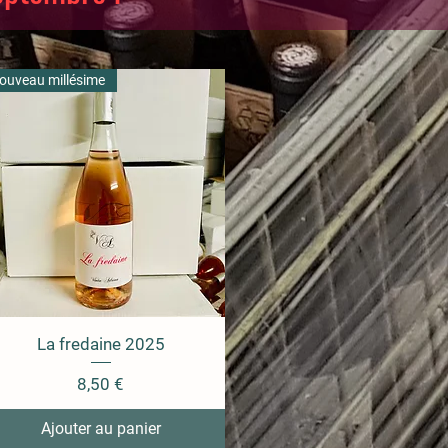
ouveau millésime
La fredaine 2025
Prix
8,50 €
Ajouter au panier