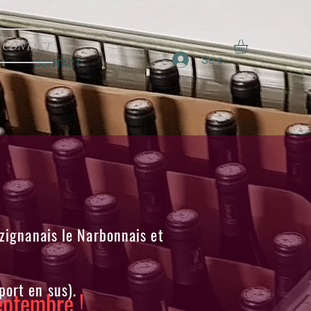
CONTACT
Se connecter
QUE
CONTACT
ézignanais le Narbonnais et
port en sus).
eptembre !