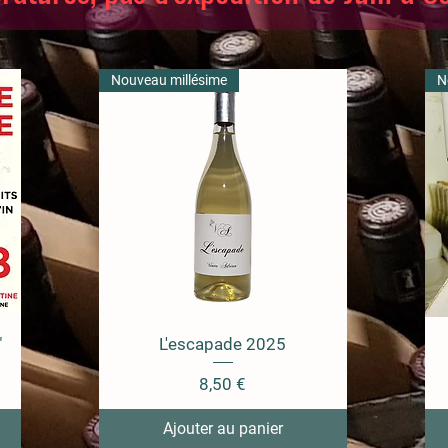
Nouveau millésime
N
"
L'escapade 2025
Prix
8,50 €
Ajouter au panier