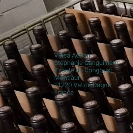
Vinéa Adrian
Stéphanie Canguilhem
8 route du Congoust
Montlaur
11220 Val de Dagne
France